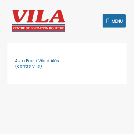
Aller
MENU
au
contenu
MENU
Auto Ecole Vila à Alès
(centre ville)